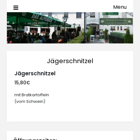
Menu
Familie Peter See
Landgasthof Alt-Bischofshei
Jägerschnitzel
Jägerschnitzel
15,80€
mit Bratkartoffeln
(vom Schwein)