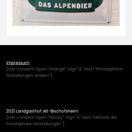
Impressum
[rcb-consent type="change" tag="a" text="Privatsphäre-
Einstellungen ändern"]
2021 Landgasthof Alt-Bischofsheim
[rcb-consent type="history" tag="a" text="Historie der
Privatsphäre-Einstellungen"]